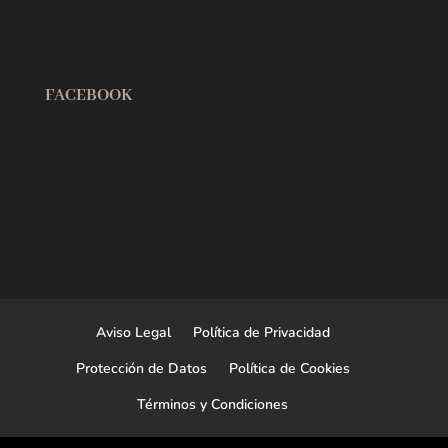
Open post by carlosgulloncalvo with ID 18109920755507149
Open post by carlosgulloncalvo with ID 18170019571408232
FACEBOOK
Aviso Legal
Política de Privacidad
Protección de Datos
Política de Cookies
Términos y Condiciones