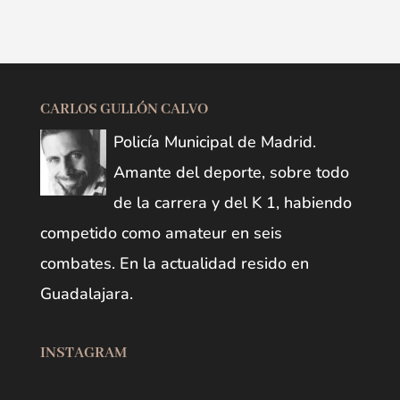
CARLOS GULLÓN CALVO
Policía Municipal de Madrid.
Amante del deporte, sobre todo
de la carrera y del K 1, habiendo
competido como amateur en seis
combates. En la actualidad resido en
Guadalajara.
INSTAGRAM
Open post by carlosgulloncalvo with ID 17939082312289752
Open post by carlosgulloncalvo with ID 17897688213350588