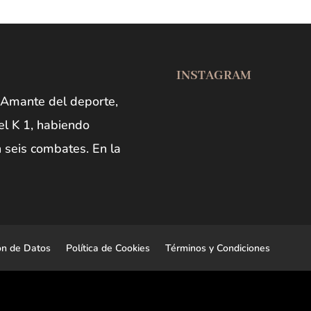
INSTAGRAM
. Amante del deporte,
Open post by carlosgulloncalvo with ID 17939082312289752
Open post by carlosgulloncalvo with ID 17897688213350588
Open post by carlosgulloncalvo with ID 18109920755507149
Open post by carlosgulloncalvo with ID 18170019571408232
el K 1, habiendo
seis combates. En la
ón de Datos
Política de Cookies
Términos y Condiciones
6