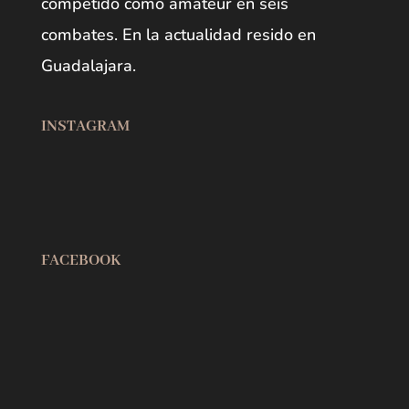
competido como amateur en seis
combates. En la actualidad resido en
Guadalajara.
INSTAGRAM
Open post by carlosgulloncalvo with ID 17939082312289752
Open post by carlosgulloncalvo with ID 17897688213350588
Open post by carlosgulloncalvo with ID 18109920755507149
Open post by carlosgulloncalvo with ID 18170019571408232
FACEBOOK